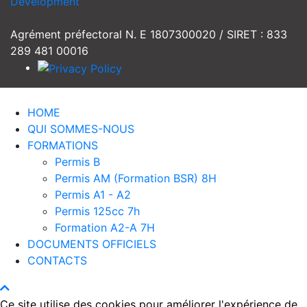
Development
Agrément préfectoral N. E 1807300020 / SIRET : 833
289 481 00016
HOME
QUI SOMMES-NOUS
FORMATIONS
Permis B
Permis AM (Formation BSR) 8H
Permis A1 - A2
Permis 125cc 7h
Formation A2-A 7H
DOCUMENTS OFFICIELS
CONTACTS
Ce site utilise des cookies pour améliorer l'expérience de